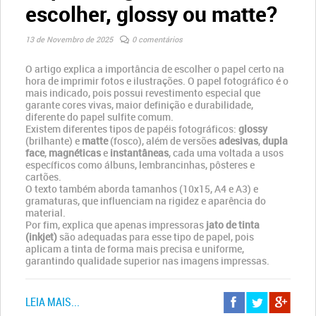
escolher, glossy ou matte?
13 de Novembro de 2025
0 comentários
O artigo explica a importância de escolher o papel certo na
hora de imprimir fotos e ilustrações. O papel fotográfico é o
mais indicado, pois possui revestimento especial que
garante cores vivas, maior definição e durabilidade,
diferente do papel sulfite comum.
Existem diferentes tipos de papéis fotográficos:
glossy
(brilhante) e
matte
(fosco), além de versões
adesivas
,
dupla
face
,
magnéticas
e
instantâneas
, cada uma voltada a usos
específicos como álbuns, lembrancinhas, pôsteres e
cartões.
O texto também aborda tamanhos (10x15, A4 e A3) e
gramaturas, que influenciam na rigidez e aparência do
material.
Por fim, explica que apenas impressoras
jato de tinta
(inkjet)
são adequadas para esse tipo de papel, pois
aplicam a tinta de forma mais precisa e uniforme,
garantindo qualidade superior nas imagens impressas.
LEIA MAIS...