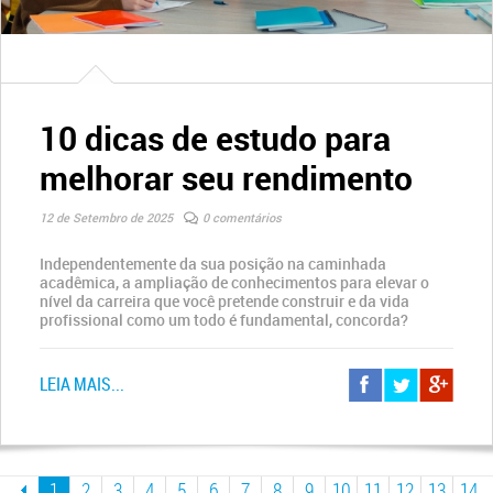
10 dicas de estudo para
melhorar seu rendimento
12 de Setembro de 2025
0 comentários
Independentemente da sua posição na caminhada
acadêmica, a ampliação de conhecimentos para elevar o
nível da carreira que você pretende construir e da vida
profissional como um todo é fundamental, concorda?
LEIA MAIS...
1
2
3
4
5
6
7
8
9
10
11
12
13
14