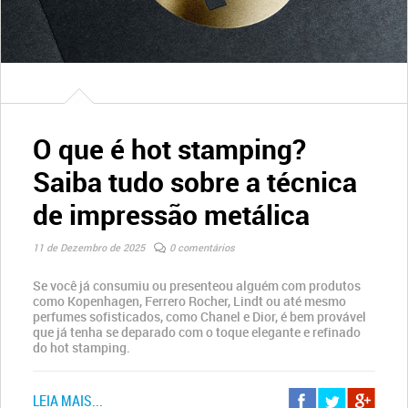
O que é hot stamping?
Saiba tudo sobre a técnica
de impressão metálica
11 de Dezembro de 2025
0 comentários
Se você já consumiu ou presenteou alguém com produtos
como Kopenhagen, Ferrero Rocher, Lindt ou até mesmo
perfumes sofisticados, como Chanel e Dior, é bem provável
que já tenha se deparado com o toque elegante e refinado
do hot stamping.
LEIA MAIS...