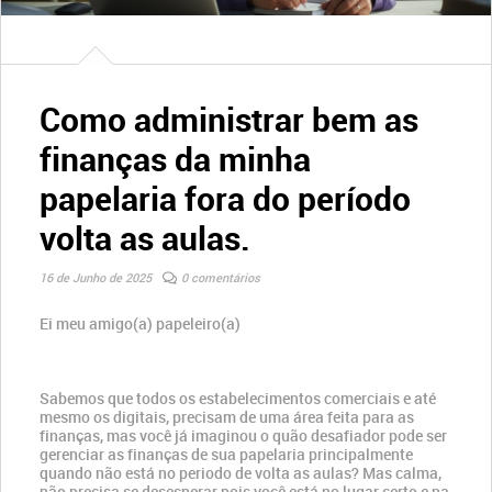
Como administrar bem as
finanças da minha
papelaria fora do período
volta as aulas.
16 de Junho de 2025
0 comentários
Ei meu amigo(a) papeleiro(a)
Sabemos que todos os estabelecimentos comerciais e até
mesmo os digitais, precisam de uma área feita para as
finanças, mas você já imaginou o quão desafiador pode ser
gerenciar as finanças de sua papelaria principalmente
quando não está no periodo de volta as aulas? Mas calma,
não precisa se desesperar pois você está no lugar certo e na