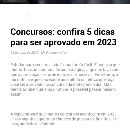
Concursos: confira 5 dicas
para ser aprovado em 2023
03 de Abril de 2023
0 comentários
Estudar para concurso não é uma tarefa fácil. É por isso que
muitos buscam por uma fórmula mágica, algo que faça com
que a aprovação se torne mais real e possível. Entretanto, a
má notícia é que não existe uma pílula ou feitiço que faça
você ser aprovado no concurso da noite para o dia. Mas
temos também uma boa notícia: é possível passar mesmo
assim.
A expectativa é que muitos concursos aconteçam em 2023,
e isso significa que suas chances de passar estão altas. Por
isso, nada de desânimo!